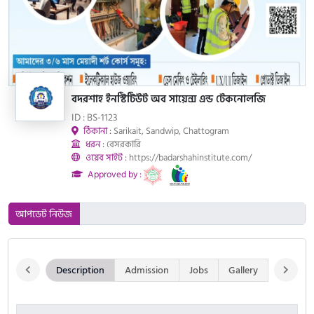
বদরশাহ ইনস্টিটিউট অব সায়েন্স এন্ড টেকনোলজি
ID : BS-1123
ঠিকানা :
Sarikait, Sandwip, Chattogram
ধরন :
বেসরকারি
ওয়েব সাইট :
https://badarshahinstitute.com/
Approved by :
আপডেট নিউজ
Description
Admission
Jobs
Gallery
Notice 