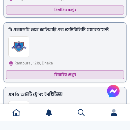
বিস্তারিত দেখুন
দি একাডেমি অফ কালিনারি এন্ড হসপিটালিটি ম্যানেজমেন্ট
Rampura , 1219, Dhaka
বিস্তারিত দেখুন
Live Suppor
এস ডি আইটি ট্রেনিং ইনস্টিটিউট
Madhabdi (Narsingdi), Narsingdi