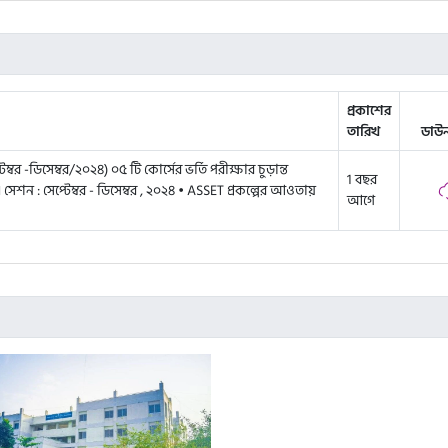
প্রকাশের
তারিখ
ডাউ
্বর -ডিসেম্বর/২০২৪) ০৫ টি কোর্সের ভর্তি পরীক্ষার চুড়ান্ত
1 বছর
সেশন : সেপ্টেম্বর - ডিসেম্বর , ২০২৪ • ASSET প্রকল্পের আওতায়
আগে