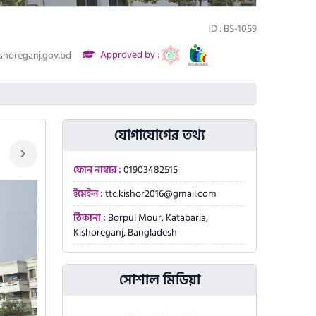
ID : BS-1059
Approved by :
ishoreganj.gov.bd
• ASS
যোগাযোগের তথ্য
ফোন নাম্বার :
01903482515
ইমেইল :
ttc.kishor2016@gmail.com
ঠিকানা :
Borpul Mour, Katabaria,
Kishoreganj, Bangladesh
সোশাল মিডিয়া