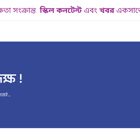
ক্ষ !
জেই ...