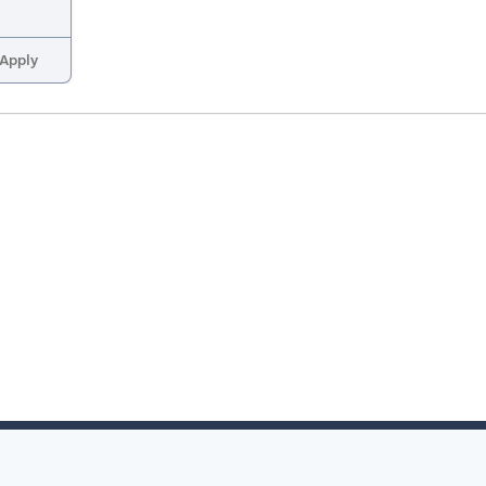
Apply
তথ্যাবলী
প্রশ্নাবলী
গাইডলাইন
বিজ্
হোম